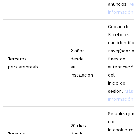
anuncios.
M
información
Cookie de
Facebook
que identific
2 años
navegador 
Terceros
desde
fines de
persistentesb
su
autenticació
instalación
del
inicio de
sesión.
Más
información
Se utiliza ju
con
20 días
la cookie xs
Terceros
desde