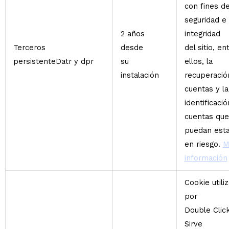
con fines d
seguridad e
2 años
integridad
Terceros
desde
del sitio, en
persistenteDatr y dpr
su
ellos, la
instalación
recuperació
cuentas y la
identificaci
cuentas que
puedan esta
en riesgo.
M
información
Cookie utili
por
Double Click
Sirve