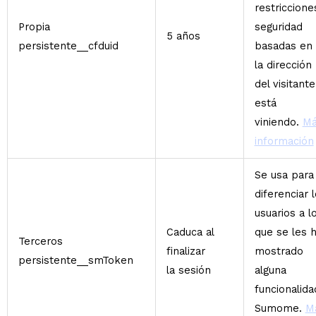
restriccione
Propia
seguridad
5 años
persistente__cfduid
basadas en
la dirección 
del visitante
está
viniendo.
Má
información
Se usa para
diferenciar 
usuarios a l
Caduca al
que se les 
Terceros
finalizar
mostrado
persistente__smToken
la sesión
alguna
funcionalida
Sumome.
M