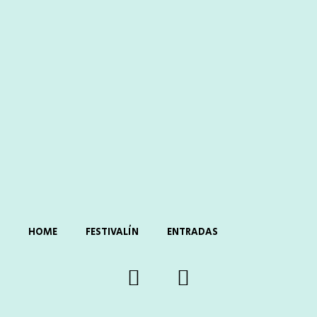
HOME
FESTIVALÍN
ENTRADAS
F
I
a
n
c
s